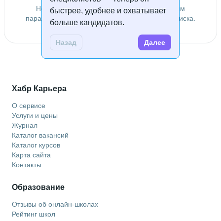
Не удалось найти специалистов по заданным
быстрее, удобнее и охватывает
параметрам. Попробуйте изменить условия поиска.
больше кандидатов.
Назад
Далее
Хабр Карьера
О сервисе
Услуги и цены
Журнал
Каталог вакансий
Каталог курсов
Карта сайта
Контакты
Образование
Отзывы об онлайн-школах
Рейтинг школ