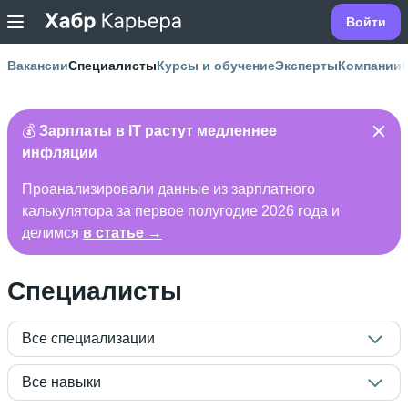
Войти
Вакансии
Специалисты
Курсы и обучение
Эксперты
Компании
💰
Зарплаты в IT растут медленнее
инфляции
Проанализировали данные из зарплатного
калькулятора за первое полугодие 2026 года и
делимся
в статье →
Специалисты
Все специализации
Все навыки