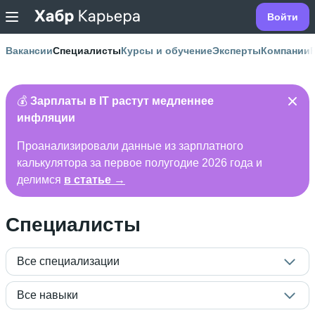
Войти
Вакансии
Специалисты
Курсы и обучение
Эксперты
Компании
💰
Зарплаты в IT растут медленнее
инфляции
Проанализировали данные из зарплатного
калькулятора за первое полугодие 2026 года и
делимся
в статье →
Специалисты
Все специализации
Все навыки