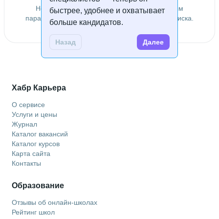
Не удалось найти специалистов по заданным
быстрее, удобнее и охватывает
параметрам. Попробуйте изменить условия поиска.
больше кандидатов.
Назад
Далее
Хабр Карьера
О сервисе
Услуги и цены
Журнал
Каталог вакансий
Каталог курсов
Карта сайта
Контакты
Образование
Отзывы об онлайн-школах
Рейтинг школ