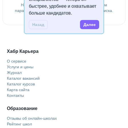
Не удалось найти специалистов по заданным
быстрее, удобнее и охватывает
параметрам. Попробуйте изменить условия поиска.
больше кандидатов.
Назад
Далее
Хабр Карьера
О сервисе
Услуги и цены
Журнал
Каталог вакансий
Каталог курсов
Карта сайта
Контакты
Образование
Отзывы об онлайн-школах
Рейтинг школ