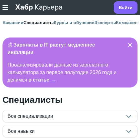
Войти
Вакансии
Специалисты
Курсы и обучение
Эксперты
Компании
💰
Зарплаты в IT растут медленнее
инфляции
Проанализировали данные из зарплатного
калькулятора за первое полугодие 2026 года и
делимся
в статье →
Специалисты
Все специализации
Все навыки