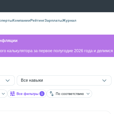
сперты
Компании
Рейтинг
Зарплаты
Журнал
инфляции
го калькулятора за первое полугодие 2026 года и делимся
Все навыки
Все фильтры
По соответствию
1