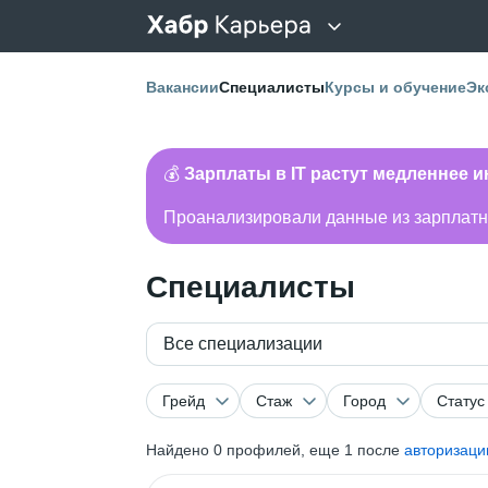
Вакансии
Специалисты
Курсы и обучение
Эк
💰
Зарплаты в IT растут медленнее 
Проанализировали данные из зарплатно
Специалисты
Все специализации
Грейд
Стаж
Город
Статус
Найдено
0
профилей, еще 1 после
авторизаци