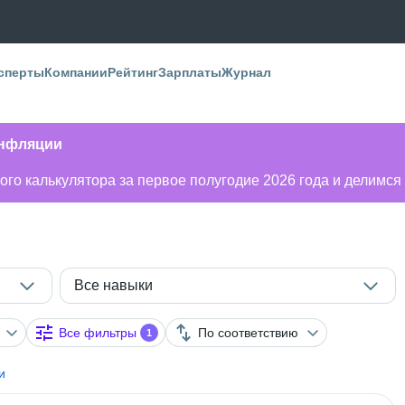
сперты
Компании
Рейтинг
Зарплаты
Журнал
инфляции
го калькулятора за первое полугодие 2026 года и делимся
Все навыки
Все фильтры
По соответствию
1
и