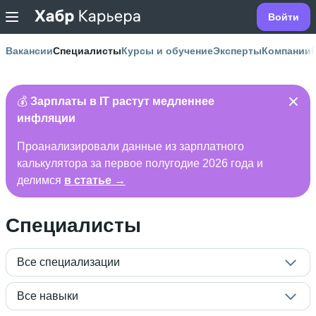
Войти
Вакансии
Специалисты
Курсы и обучение
Эксперты
Компании
💰
Зарплаты в IT растут медленнее
инфляции
Проанализировали данные из зарплатного
калькулятора за первое полугодие 2026 года и
делимся
в статье →
Специалисты
Все специализации
Все навыки