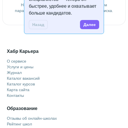
Не удалось найти специалистов по заданным
быстрее, удобнее и охватывает
параметрам. Попробуйте изменить условия поиска.
больше кандидатов.
Назад
Далее
Хабр Карьера
О сервисе
Услуги и цены
Журнал
Каталог вакансий
Каталог курсов
Карта сайта
Контакты
Образование
Отзывы об онлайн-школах
Рейтинг школ