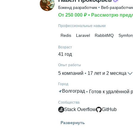
Бэкенд разработчик
 • 
Веб-разработчи
От 250 000 ₽
 • 
Рассмотрю пред
Профессиональные навыки
Redis
Laravel
RabbitMQ
Symfon
Возраст
41 год
Опыт работы
5 компаний
 • 
17 лет и 2 месяца
Город
Волгоград
 • 
Готов к удалённой 
Сообщества
Stack Overflow
GitHub
Гражданство
Развернуть
Россия