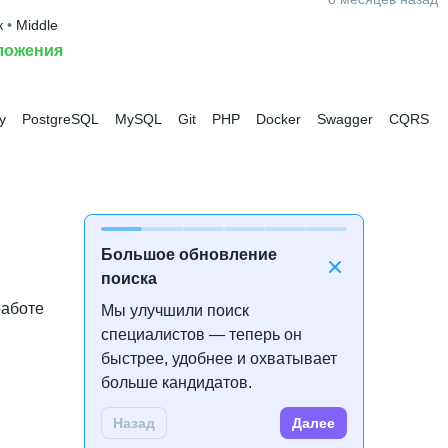
к
 • 
Middle
ложения
y
PostgreSQL
MySQL
Git
PHP
Docker
Swagger
CQRS
Большое обновление
поиска
работе
Мы улучшили поиск
специалистов — теперь он
быстрее, удобнее и охватывает
больше кандидатов.
Назад
Далее