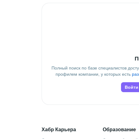
Знание языков
Английский В1
Дополнительное образование
LABA
 • 
Geekbrains
 • 
Go Practice, I
П
Полный поиск по базе специалистов дост
профилем компании, у которых есть
раз
Войти
Хабр Карьера
Образование