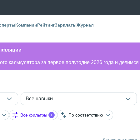
сперты
Компании
Рейтинг
Зарплаты
Журнал
инфляции
го калькулятора за первое полугодие 2026 года и делимся
Все навыки
Все фильтры
По соответствию
1
8 месяцев назад