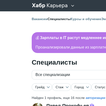
Вакансии
Специалисты
Курсы и обучение
Эк
💰
Зарплаты в IT растут медленнее 
Проанализировали данные из зарплатно
Специалисты
Все специализации
Грейд
Стаж
Город
Статус
Найден
1
профиль, еще 16 после
авторизации
Павел Прокофьев