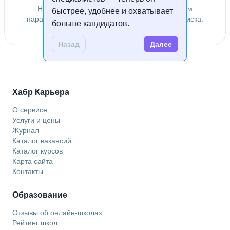
Не удалось найти специалистов по заданным
быстрее, удобнее и охватывает
параметрам. Попробуйте изменить условия поиска.
больше кандидатов.
Назад
Далее
Хабр Карьера
О сервисе
Услуги и цены
Журнал
Каталог вакансий
Каталог курсов
Карта сайта
Контакты
Образование
Отзывы об онлайн-школах
Рейтинг школ