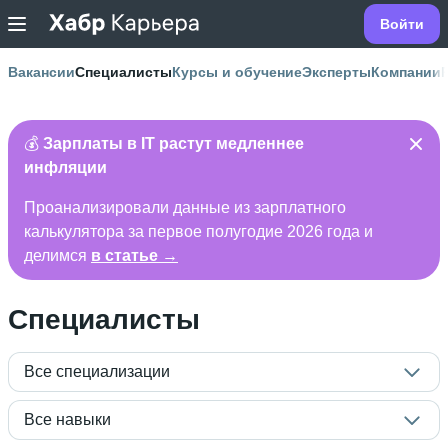
Войти
Вакансии
Специалисты
Курсы и обучение
Эксперты
Компании
💰
Зарплаты в IT растут медленнее
инфляции
Проанализировали данные из зарплатного
калькулятора за первое полугодие 2026 года и
делимся
в статье →
Специалисты
Все специализации
Все навыки