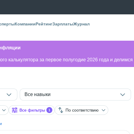
сперты
Компании
Рейтинг
Зарплаты
Журнал
инфляции
го калькулятора за первое полугодие 2026 года и делимся
Все навыки
Все фильтры
По соответствию
1
и