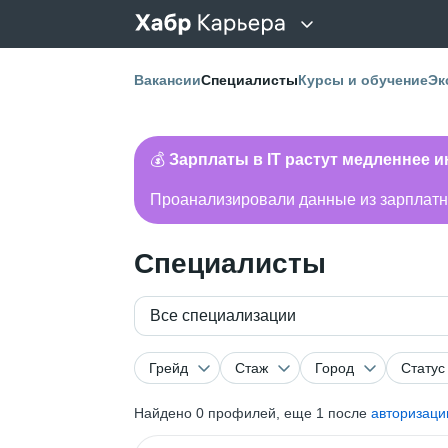
Вакансии
Специалисты
Курсы и обучение
Эк
💰
Зарплаты в IT растут медленнее 
Проанализировали данные из зарплатно
Специалисты
Все специализации
Грейд
Стаж
Город
Статус
Найдено
0
профилей, еще 1 после
авторизаци