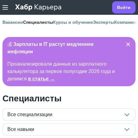
Войти
Вакансии
Специалисты
Курсы и обучение
Эксперты
Компании
💰
Зарплаты в IT растут медленнее
инфляции
Проанализировали данные из зарплатного
калькулятора за первое полугодие 2026 года и
делимся
в статье →
Специалисты
Все специализации
Все навыки