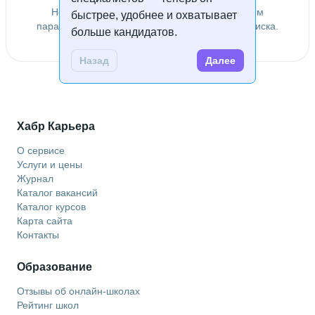
Не удалось найти специалистов по заданным
быстрее, удобнее и охватывает
параметрам. Попробуйте изменить условия поиска.
больше кандидатов.
Назад
Далее
Хабр Карьера
О сервисе
Услуги и цены
Журнал
Каталог вакансий
Каталог курсов
Карта сайта
Контакты
Образование
Отзывы об онлайн-школах
Рейтинг школ