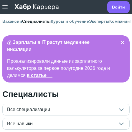
Войти
Вакансии
Специалисты
Курсы и обучение
Эксперты
Компании
💰
Зарплаты в IT растут медленнее
инфляции
Проанализировали данные из зарплатного
калькулятора за первое полугодие 2026 года и
делимся
в статье →
Специалисты
Все специализации
Все навыки