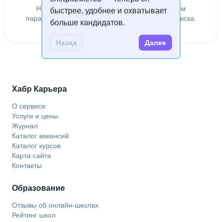
Не удалось найти специалистов по заданным
быстрее, удобнее и охватывает
параметрам. Попробуйте изменить условия поиска.
больше кандидатов.
Назад
Далее
Хабр Карьера
О сервисе
Услуги и цены
Журнал
Каталог вакансий
Каталог курсов
Карта сайта
Контакты
Образование
Отзывы об онлайн-школах
Рейтинг школ