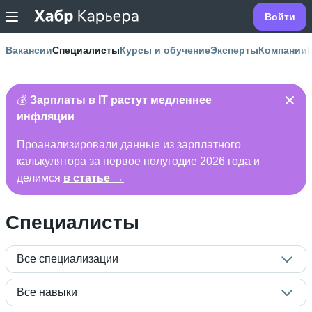
Войти
Вакансии
Специалисты
Курсы и обучение
Эксперты
Компании
💰
Зарплаты в IT растут медленнее
инфляции
Проанализировали данные из зарплатного
калькулятора за первое полугодие 2026 года и
делимся
в статье →
Специалисты
Все специализации
Все навыки