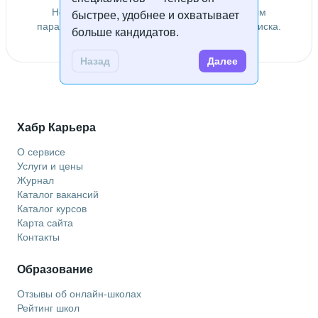
Не удалось найти специалистов по заданным
быстрее, удобнее и охватывает
параметрам. Попробуйте изменить условия поиска.
больше кандидатов.
Назад
Далее
Хабр Карьера
О сервисе
Услуги и цены
Журнал
Каталог вакансий
Каталог курсов
Карта сайта
Контакты
Образование
Отзывы об онлайн-школах
Рейтинг школ