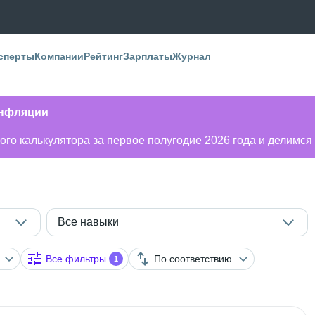
сперты
Компании
Рейтинг
Зарплаты
Журнал
инфляции
го калькулятора за первое полугодие 2026 года и делимся
Все навыки
Все фильтры
По соответствию
1