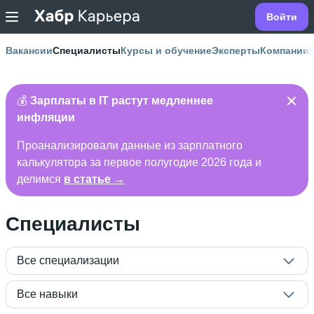
Войти
Вакансии
Специалисты
Курсы и обучение
Эксперты
Компании
💰
Зарплаты в IT растут медленнее
инфляции
Проанализировали данные из зарплатного
калькулятора за первое полугодие 2026 года и
делимся
в статье →
Специалисты
Все специализации
Все навыки