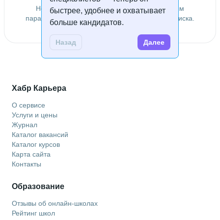
Не удалось найти специалистов по заданным
быстрее, удобнее и охватывает
параметрам. Попробуйте изменить условия поиска.
больше кандидатов.
Назад
Далее
Хабр Карьера
О сервисе
Услуги и цены
Журнал
Каталог вакансий
Каталог курсов
Карта сайта
Контакты
Образование
Отзывы об онлайн-школах
Рейтинг школ