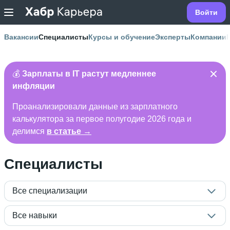
Войти
Вакансии
Специалисты
Курсы и обучение
Эксперты
Компании
💰
Зарплаты в IT растут медленнее
инфляции
Проанализировали данные из зарплатного
калькулятора за первое полугодие 2026 года и
делимся
в статье →
Специалисты
Все специализации
Все навыки