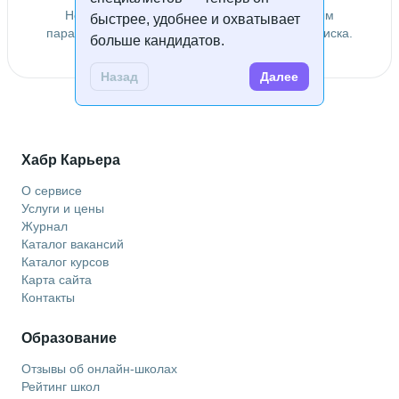
Не удалось найти специалистов по заданным
быстрее, удобнее и охватывает
параметрам. Попробуйте изменить условия поиска.
больше кандидатов.
Назад
Далее
Хабр Карьера
О сервисе
Услуги и цены
Журнал
Каталог вакансий
Каталог курсов
Карта сайта
Контакты
Образование
Отзывы об онлайн-школах
Рейтинг школ