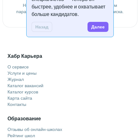
Не удалось найти специалистов по заданным
быстрее, удобнее и охватывает
параметрам. Попробуйте изменить условия поиска.
больше кандидатов.
Назад
Далее
Хабр Карьера
О сервисе
Услуги и цены
Журнал
Каталог вакансий
Каталог курсов
Карта сайта
Контакты
Образование
Отзывы об онлайн-школах
Рейтинг школ