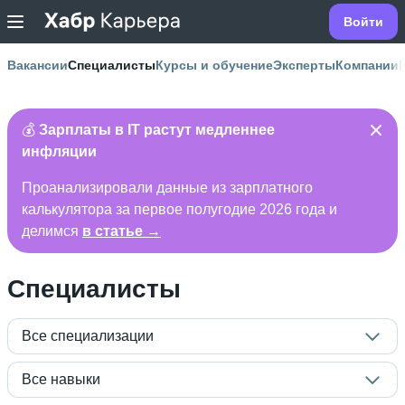
Войти
Вакансии
Специалисты
Курсы и обучение
Эксперты
Компании
💰
Зарплаты в IT растут медленнее
инфляции
Проанализировали данные из зарплатного
калькулятора за первое полугодие 2026 года и
делимся
в статье →
Специалисты
Все специализации
Все навыки