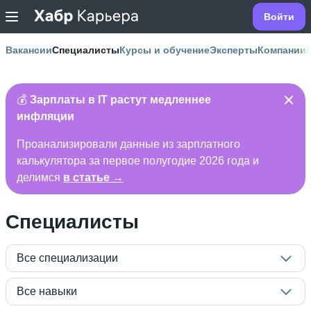
Войти
Вакансии
Специалисты
Курсы и обучение
Эксперты
Компании
💰
Зарплаты в IT растут медленнее
инфляции
Проанализировали данные из зарплатного
калькулятора за первое полугодие 2026 года и
делимся
в статье →
Специалисты
Все специализации
Все навыки