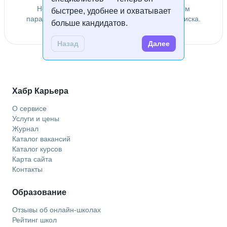
Не удалось найти специалистов по заданным
быстрее, удобнее и охватывает
параметрам. Попробуйте изменить условия поиска.
больше кандидатов.
Назад
Далее
Хабр Карьера
О сервисе
Услуги и цены
Журнал
Каталог вакансий
Каталог курсов
Карта сайта
Контакты
Образование
Отзывы об онлайн-школах
Рейтинг школ