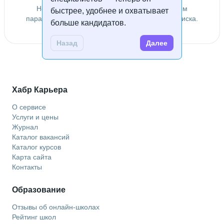
Не удалось найти специалистов по заданным
быстрее, удобнее и охватывает
параметрам. Попробуйте изменить условия поиска.
больше кандидатов.
Назад
Далее
Хабр Карьера
О сервисе
Услуги и цены
Журнал
Каталог вакансий
Каталог курсов
Карта сайта
Контакты
Образование
Отзывы об онлайн-школах
Рейтинг школ