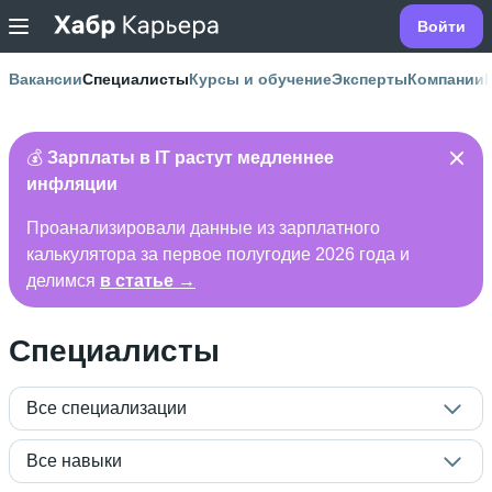
Войти
Вакансии
Специалисты
Курсы и обучение
Эксперты
Компании
💰
Зарплаты в IT растут медленнее
инфляции
Проанализировали данные из зарплатного
калькулятора за первое полугодие 2026 года и
делимся
в статье →
Специалисты
Все специализации
Все навыки