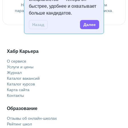
Не удалось найти специалистов по заданным
быстрее, удобнее и охватывает
параметрам. Попробуйте изменить условия поиска.
больше кандидатов.
Назад
Далее
Хабр Карьера
О сервисе
Услуги и цены
Журнал
Каталог вакансий
Каталог курсов
Карта сайта
Контакты
Образование
Отзывы об онлайн-школах
Рейтинг школ