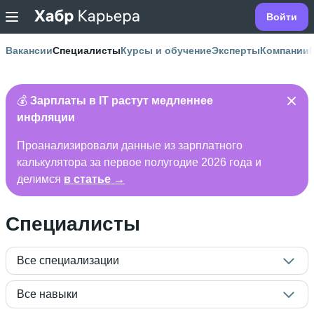
Войти
Вакансии
Специалисты
Курсы и обучение
Эксперты
Компании
💰
Зарплаты в IT растут медленнее
инфляции
Проанализировали данные из зарплатного
калькулятора за первое полугодие 2026 года и
делимся
в статье →
Специалисты
Все специализации
Все навыки