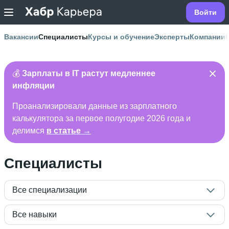
Войти
Вакансии
Специалисты
Курсы и обучение
Эксперты
Компании
💰
Зарплаты в IT растут медленнее
инфляции
Проанализировали данные из зарплатного
калькулятора за первое полугодие 2026 года и
делимся
в статье →
Специалисты
Все специализации
Все навыки