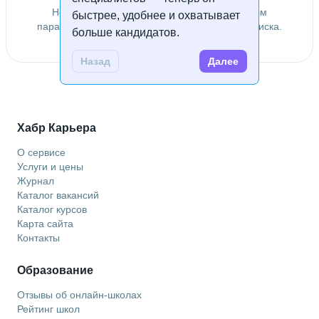
Не удалось найти специалистов по заданным
быстрее, удобнее и охватывает
параметрам. Попробуйте изменить условия поиска.
больше кандидатов.
Назад
Далее
Хабр Карьера
О сервисе
Услуги и цены
Журнал
Каталог вакансий
Каталог курсов
Карта сайта
Контакты
Образование
Отзывы об онлайн-школах
Рейтинг школ