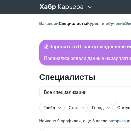
Вакансии
Специалисты
Курсы и обучение
Эк
💰
Зарплаты в IT растут медленнее 
Проанализировали данные из зарплатно
Специалисты
Все специализации
Грейд
Стаж
Город
Статус
Найдено
0
профилей, еще 8 после
авторизаци