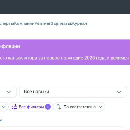
сперты
Компании
Рейтинг
Зарплаты
Журнал
инфляции
го калькулятора за первое полугодие 2026 года и делимся
Все навыки
Все фильтры
По соответствию
1
и