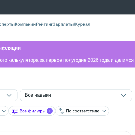
сперты
Компании
Рейтинг
Зарплаты
Журнал
инфляции
го калькулятора за первое полугодие 2026 года и делимся
Все навыки
Все фильтры
По соответствию
1