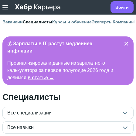
Войти
Вакансии
Специалисты
Курсы и обучение
Эксперты
Компании
💰
Зарплаты в IT растут медленнее
инфляции
Проанализировали данные из зарплатного
калькулятора за первое полугодие 2026 года и
делимся
в статье →
Специалисты
Все специализации
Все навыки