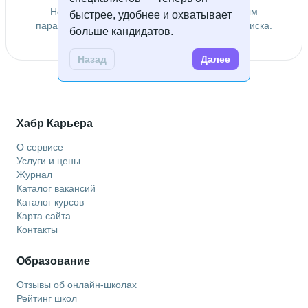
Не удалось найти специалистов по заданным
быстрее, удобнее и охватывает
параметрам. Попробуйте изменить условия поиска.
больше кандидатов.
Назад
Далее
Хабр Карьера
О сервисе
Услуги и цены
Журнал
Каталог вакансий
Каталог курсов
Карта сайта
Контакты
Образование
Отзывы об онлайн-школах
Рейтинг школ