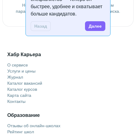
Не удалось найти специалистов по заданным
быстрее, удобнее и охватывает
параметрам. Попробуйте изменить условия поиска.
больше кандидатов.
Назад
Далее
Хабр Карьера
О сервисе
Услуги и цены
Журнал
Каталог вакансий
Каталог курсов
Карта сайта
Контакты
Образование
Отзывы об онлайн-школах
Рейтинг школ