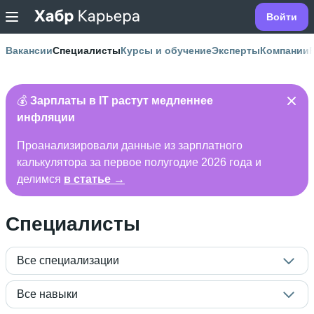
Войти
Вакансии
Специалисты
Курсы и обучение
Эксперты
Компании
💰
Зарплаты в IT растут медленнее
инфляции
Проанализировали данные из зарплатного
калькулятора за первое полугодие 2026 года и
делимся
в статье →
Специалисты
Все специализации
Все навыки