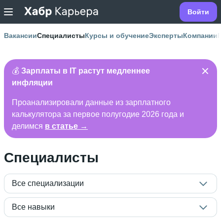
Войти
Вакансии
Специалисты
Курсы и обучение
Эксперты
Компании
💰
Зарплаты в IT растут медленнее
инфляции
Проанализировали данные из зарплатного
калькулятора за первое полугодие 2026 года и
делимся
в статье →
Специалисты
Все специализации
Все навыки