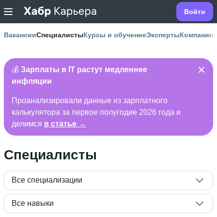
Войти
Вакансии
Специалисты
Курсы и обучение
Эксперты
Компании
💰
Зарплаты в IT растут медленнее
инфляции
Проанализировали данные из зарплатного
калькулятора за первое полугодие 2026 года и
делимся
в статье →
Специалисты
Все специализации
Все навыки