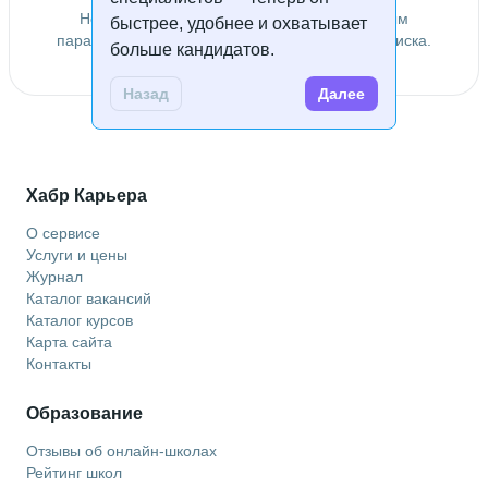
Не удалось найти специалистов по заданным
быстрее, удобнее и охватывает
параметрам. Попробуйте изменить условия поиска.
больше кандидатов.
Назад
Далее
Хабр Карьера
О сервисе
Услуги и цены
Журнал
Каталог вакансий
Каталог курсов
Карта сайта
Контакты
Образование
Отзывы об онлайн-школах
Рейтинг школ