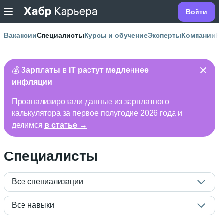
Войти
Вакансии
Специалисты
Курсы и обучение
Эксперты
Компании
💰
Зарплаты в IT растут медленнее
инфляции
Проанализировали данные из зарплатного
калькулятора за первое полугодие 2026 года и
делимся
в статье →
Специалисты
Все специализации
Все навыки