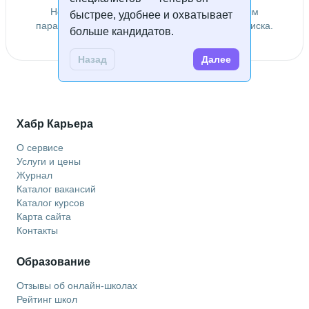
Не удалось найти специалистов по заданным
быстрее, удобнее и охватывает
параметрам. Попробуйте изменить условия поиска.
больше кандидатов.
Назад
Далее
Хабр Карьера
О сервисе
Услуги и цены
Журнал
Каталог вакансий
Каталог курсов
Карта сайта
Контакты
Образование
Отзывы об онлайн-школах
Рейтинг школ