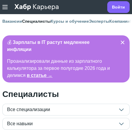
Войти
Вакансии
Специалисты
Курсы и обучение
Эксперты
Компании
💰
Зарплаты в IT растут медленнее
инфляции
Проанализировали данные из зарплатного
калькулятора за первое полугодие 2026 года и
делимся
в статье →
Специалисты
Все специализации
Все навыки