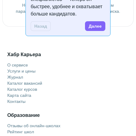
Не удалось найти специалистов по заданным
быстрее, удобнее и охватывает
параметрам. Попробуйте изменить условия поиска.
больше кандидатов.
Назад
Далее
Хабр Карьера
О сервисе
Услуги и цены
Журнал
Каталог вакансий
Каталог курсов
Карта сайта
Контакты
Образование
Отзывы об онлайн-школах
Рейтинг школ