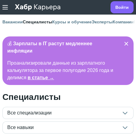
Войти
Вакансии
Специалисты
Курсы и обучение
Эксперты
Компании
💰
Зарплаты в IT растут медленнее
инфляции
Проанализировали данные из зарплатного
калькулятора за первое полугодие 2026 года и
делимся
в статье →
Специалисты
Все специализации
Все навыки