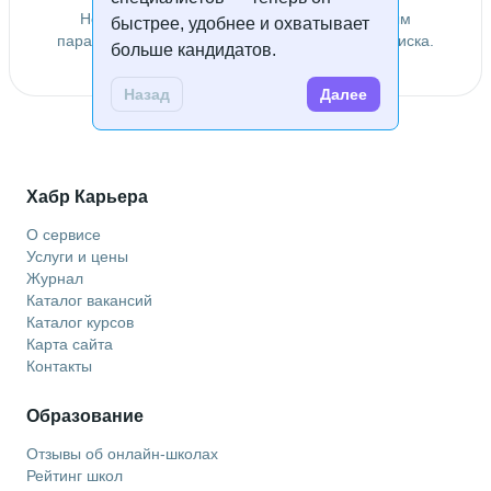
Не удалось найти специалистов по заданным
быстрее, удобнее и охватывает
параметрам. Попробуйте изменить условия поиска.
больше кандидатов.
Назад
Далее
Хабр Карьера
О сервисе
Услуги и цены
Журнал
Каталог вакансий
Каталог курсов
Карта сайта
Контакты
Образование
Отзывы об онлайн-школах
Рейтинг школ