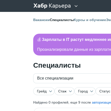
Вакансии
Специалисты
Курсы и обучение
Эк
💰
Зарплаты в IT растут медленнее 
Проанализировали данные из зарплатно
Специалисты
Все специализации
Грейд
Стаж
Город
Статус
Найдено
0
профилей, еще 9 после
авторизаци