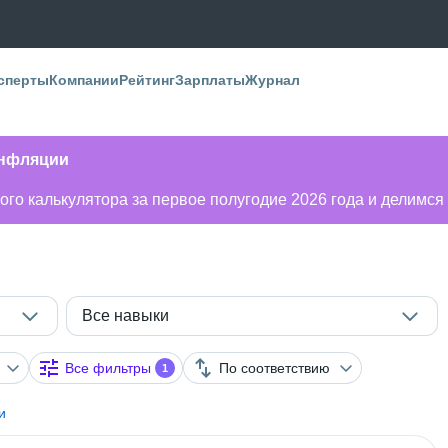
сперты
Компании
Рейтинг
Зарплаты
Журнал
инфляции
го калькулятора за первое полугодие 2026 года и делимся
Все навыки
Все фильтры
По соответствию
1
и