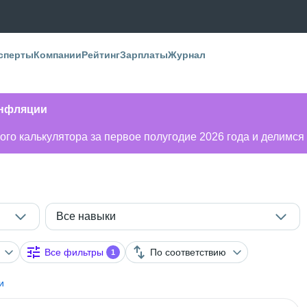
сперты
Компании
Рейтинг
Зарплаты
Журнал
инфляции
го калькулятора за первое полугодие 2026 года и делимся
Все навыки
Все фильтры
По соответствию
1
и