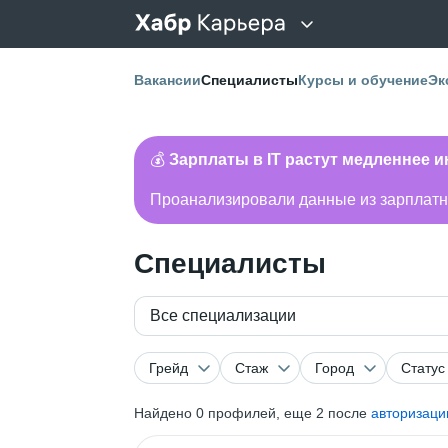
Вакансии
Специалисты
Курсы и обучение
Эк
💰
Зарплаты в IT растут медленнее 
Проанализировали данные из зарплатно
Специалисты
Все специализации
Грейд
Стаж
Город
Статус
Найдено
0
профилей, еще 2 после
авторизаци