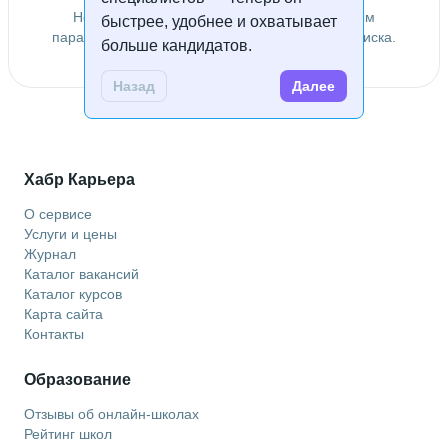
Не удалось найти специалистов по заданным
быстрее, удобнее и охватывает
параметрам. Попробуйте изменить условия поиска.
больше кандидатов.
Назад
Далее
Хабр Карьера
О сервисе
Услуги и цены
Журнал
Каталог вакансий
Каталог курсов
Карта сайта
Контакты
Образование
Отзывы об онлайн-школах
Рейтинг школ