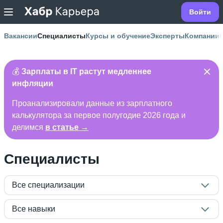
Войти
Вакансии
Специалисты
Курсы и обучение
Эксперты
Компании
💰
Зарплаты в IT растут медленнее
инфляции
Проанализировали данные из зарплатного
калькулятора за первое полугодие 2026 года и
делимся
в статье →
Специалисты
Все специализации
Все навыки