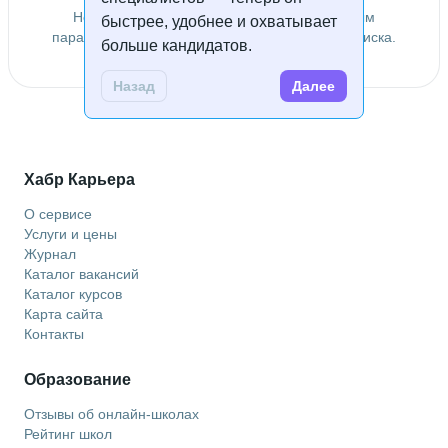
Не удалось найти специалистов по заданным
быстрее, удобнее и охватывает
параметрам. Попробуйте изменить условия поиска.
больше кандидатов.
Назад
Далее
Хабр Карьера
О сервисе
Услуги и цены
Журнал
Каталог вакансий
Каталог курсов
Карта сайта
Контакты
Образование
Отзывы об онлайн-школах
Рейтинг школ