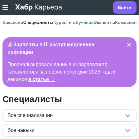
Войти
Вакансии
Специалисты
Курсы и обучение
Эксперты
Компании
💰
Зарплаты в IT растут медленнее
инфляции
Проанализировали данные из зарплатного
калькулятора за первое полугодие 2026 года и
делимся
в статье →
Специалисты
Все специализации
Все навыки