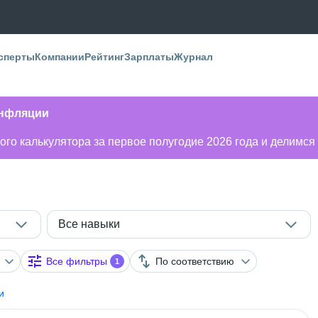
сперты
Компании
Рейтинг
Зарплаты
Журнал
инфляции
го калькулятора за первое полугодие 2026 года и делимся
Все навыки
Все фильтры
По соответствию
1
и