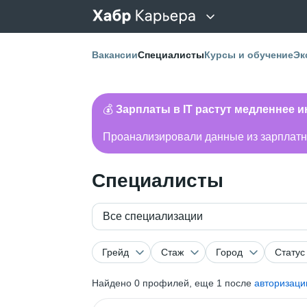
Вакансии
Специалисты
Курсы и обучение
Эк
💰
Зарплаты в IT растут медленнее 
Проанализировали данные из зарплатно
Специалисты
Все специализации
Грейд
Стаж
Город
Статус
Найдено
0
профилей, еще 1 после
авторизаци