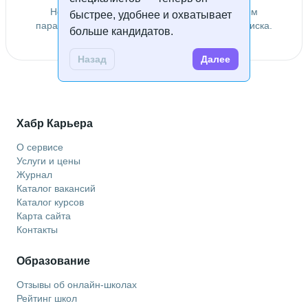
Не удалось найти специалистов по заданным
быстрее, удобнее и охватывает
параметрам. Попробуйте изменить условия поиска.
больше кандидатов.
Назад
Далее
Хабр Карьера
О сервисе
Услуги и цены
Журнал
Каталог вакансий
Каталог курсов
Карта сайта
Контакты
Образование
Отзывы об онлайн-школах
Рейтинг школ