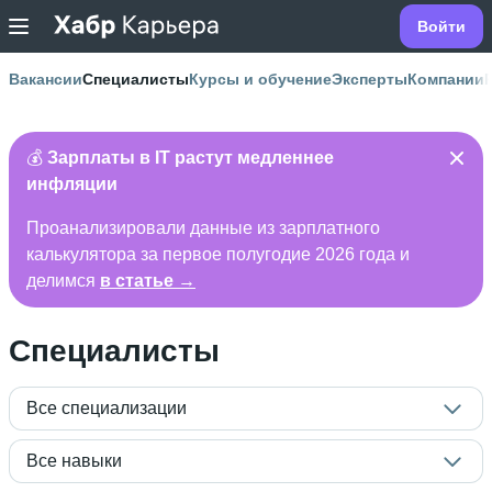
Войти
Вакансии
Специалисты
Курсы и обучение
Эксперты
Компании
💰
Зарплаты в IT растут медленнее
инфляции
Проанализировали данные из зарплатного
калькулятора за первое полугодие 2026 года и
делимся
в статье →
Специалисты
Все специализации
Все навыки