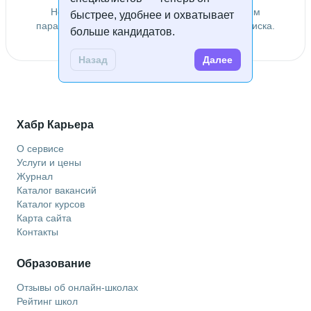
Не удалось найти специалистов по заданным
быстрее, удобнее и охватывает
параметрам. Попробуйте изменить условия поиска.
больше кандидатов.
Назад
Далее
Хабр Карьера
О сервисе
Услуги и цены
Журнал
Каталог вакансий
Каталог курсов
Карта сайта
Контакты
Образование
Отзывы об онлайн-школах
Рейтинг школ