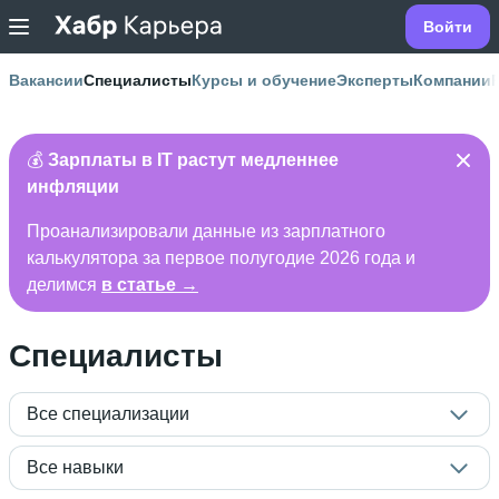
Войти
Вакансии
Специалисты
Курсы и обучение
Эксперты
Компании
💰
Зарплаты в IT растут медленнее
инфляции
Проанализировали данные из зарплатного
калькулятора за первое полугодие 2026 года и
делимся
в статье →
Специалисты
Все специализации
Все навыки