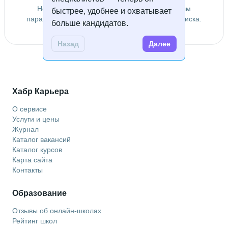
Не удалось найти специалистов по заданным
быстрее, удобнее и охватывает
параметрам. Попробуйте изменить условия поиска.
больше кандидатов.
Назад
Далее
Хабр Карьера
О сервисе
Услуги и цены
Журнал
Каталог вакансий
Каталог курсов
Карта сайта
Контакты
Образование
Отзывы об онлайн-школах
Рейтинг школ