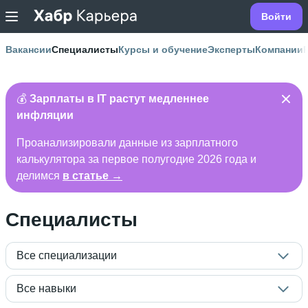
Войти
Вакансии
Специалисты
Курсы и обучение
Эксперты
Компании
💰
Зарплаты в IT растут медленнее
инфляции
Проанализировали данные из зарплатного
калькулятора за первое полугодие 2026 года и
делимся
в статье →
Специалисты
Все специализации
Все навыки