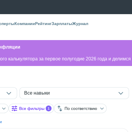
сперты
Компании
Рейтинг
Зарплаты
Журнал
инфляции
го калькулятора за первое полугодие 2026 года и делимся
Все навыки
Все фильтры
По соответствию
1
и