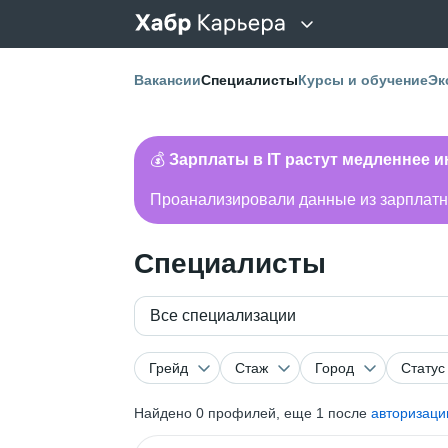
Вакансии
Специалисты
Курсы и обучение
Эк
💰
Зарплаты в IT растут медленнее 
Проанализировали данные из зарплатно
Специалисты
Все специализации
Грейд
Стаж
Город
Статус
Найдено
0
профилей, еще 1 после
авторизаци