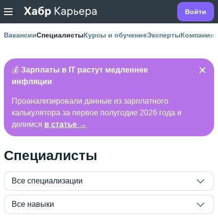
Войти
Вакансии
Специалисты
Курсы и обучение
Эксперты
Компании
💰
Зарплаты в IT растут медленнее
инфляции
Проанализировали данные из зарплатного
калькулятора за первое полугодие 2026 года и
делимся
в статье →
Специалисты
Все специализации
Все навыки