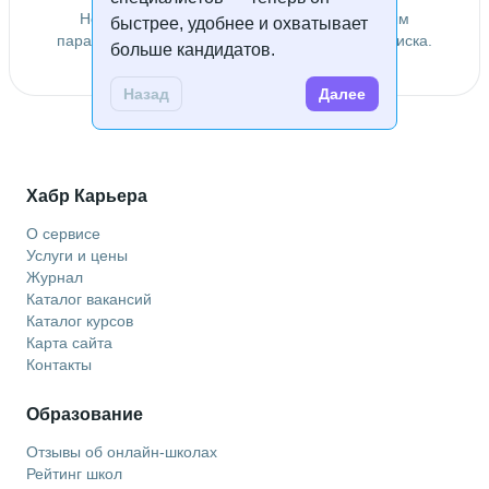
Не удалось найти специалистов по заданным
быстрее, удобнее и охватывает
параметрам. Попробуйте изменить условия поиска.
больше кандидатов.
Назад
Далее
Хабр Карьера
О сервисе
Услуги и цены
Журнал
Каталог вакансий
Каталог курсов
Карта сайта
Контакты
Образование
Отзывы об онлайн-школах
Рейтинг школ