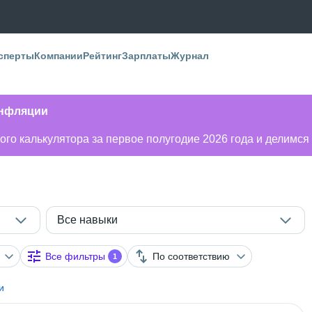
сперты
Компании
Рейтинг
Зарплаты
Журнал
инфляции
го калькулятора за первое полугодие 2026 года и делимся
Все навыки
Все фильтры
По соответствию
1
и