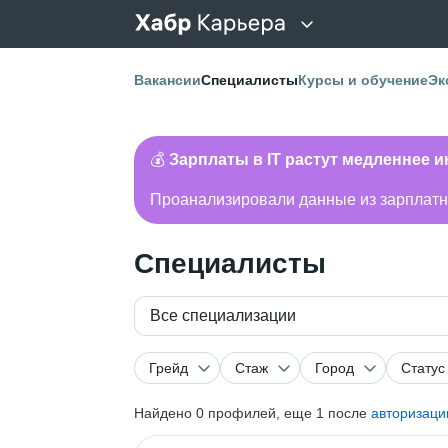
Вакансии
Специалисты
Курсы и обучение
Эк
💰
Зарплаты в IT растут медленнее 
Проанализировали данные из зарплатно
Специалисты
Все специализации
Грейд
Стаж
Город
Статус
Найдено
0
профилей, еще 1 после
авторизаци