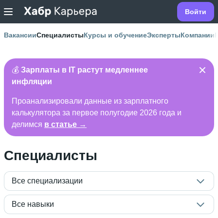
Войти
Вакансии
Специалисты
Курсы и обучение
Эксперты
Компании
💰
Зарплаты в IT растут медленнее
инфляции
Проанализировали данные из зарплатного
калькулятора за первое полугодие 2026 года и
делимся
в статье →
Специалисты
Все специализации
Все навыки