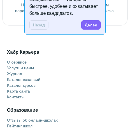
Не удалось найти специалистов по заданным
быстрее, удобнее и охватывает
параметрам. Попробуйте изменить условия поиска.
больше кандидатов.
Назад
Далее
Хабр Карьера
О сервисе
Услуги и цены
Журнал
Каталог вакансий
Каталог курсов
Карта сайта
Контакты
Образование
Отзывы об онлайн-школах
Рейтинг школ