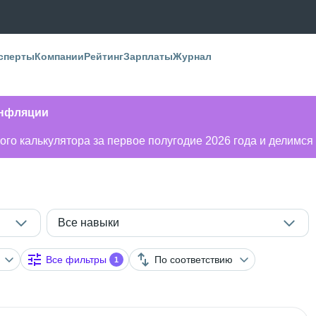
сперты
Компании
Рейтинг
Зарплаты
Журнал
инфляции
го калькулятора за первое полугодие 2026 года и делимся
Все навыки
Все фильтры
По соответствию
1