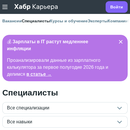
Войти
Вакансии
Специалисты
Курсы и обучение
Эксперты
Компании
💰
Зарплаты в IT растут медленнее
инфляции
Проанализировали данные из зарплатного
калькулятора за первое полугодие 2026 года и
делимся
в статье →
Специалисты
Все специализации
Все навыки