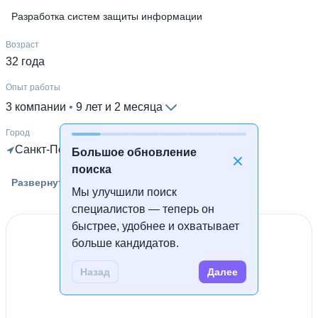
Разработка систем защиты информации
Возраст
32 года
Опыт работы
3 компании
 • 
9 лет и 2 месяца
Город
Санкт-Петербург
 • 
Готова к удалённой работе
Большое обновление
поиска
Гражданство
Развернуть
Мы улучшили поиск
Россия
специалистов — теперь он
Знание языков
быстрее, удобнее и охватывает
Английский С2
больше кандидатов.
Высшее образование
Назад
Далее
СПбГУ
 • 
Математики и компьютерных наук
 • 
4 года и 10
месяцев