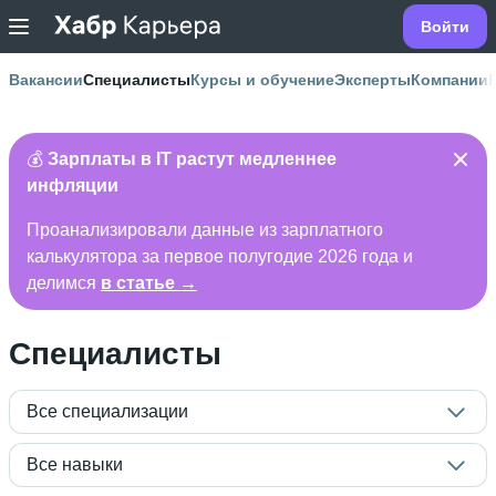
Войти
Вакансии
Специалисты
Курсы и обучение
Эксперты
Компании
💰
Зарплаты в IT растут медленнее
инфляции
Проанализировали данные из зарплатного
калькулятора за первое полугодие 2026 года и
делимся
в статье →
Специалисты
Все специализации
Все навыки