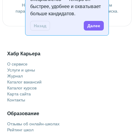
Не удалось найти специалистов по заданным
быстрее, удобнее и охватывает
параметрам. Попробуйте изменить условия поиска.
больше кандидатов.
Назад
Далее
Хабр Карьера
О сервисе
Услуги и цены
Журнал
Каталог вакансий
Каталог курсов
Карта сайта
Контакты
Образование
Отзывы об онлайн-школах
Рейтинг школ