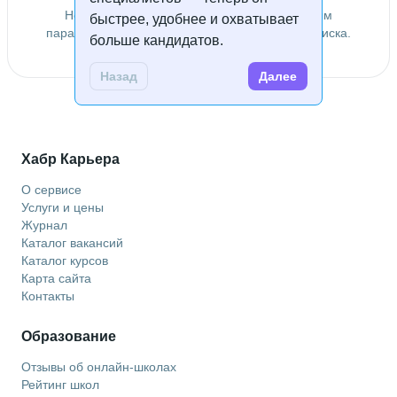
Не удалось найти специалистов по заданным
быстрее, удобнее и охватывает
параметрам. Попробуйте изменить условия поиска.
больше кандидатов.
Назад
Далее
Хабр Карьера
О сервисе
Услуги и цены
Журнал
Каталог вакансий
Каталог курсов
Карта сайта
Контакты
Образование
Отзывы об онлайн-школах
Рейтинг школ