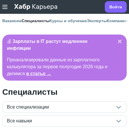
Войти
Вакансии
Специалисты
Курсы и обучение
Эксперты
Компании
💰
Зарплаты в IT растут медленнее
инфляции
Проанализировали данные из зарплатного
калькулятора за первое полугодие 2026 года и
делимся
в статье →
Специалисты
Все специализации
Все навыки