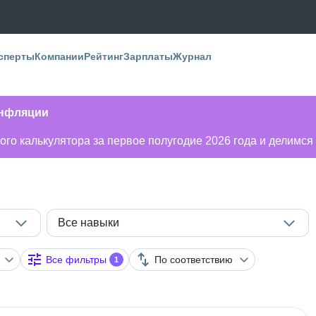
сперты
Компании
Рейтинг
Зарплаты
Журнал
инфляции
го калькулятора за первое полугодие 2026 года и делимся
Все навыки
Все фильтры
По соответствию
1