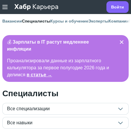
Войти
Вакансии
Специалисты
Курсы и обучение
Эксперты
Компании
💰
Зарплаты в IT растут медленнее
инфляции
Проанализировали данные из зарплатного
калькулятора за первое полугодие 2026 года и
делимся
в статье →
Специалисты
Все специализации
Все навыки