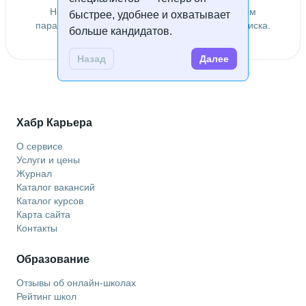
Не удалось найти специалистов по заданным
быстрее, удобнее и охватывает
параметрам. Попробуйте изменить условия поиска.
больше кандидатов.
Назад
Далее
Хабр Карьера
О сервисе
Услуги и цены
Журнал
Каталог вакансий
Каталог курсов
Карта сайта
Контакты
Образование
Отзывы об онлайн-школах
Рейтинг школ