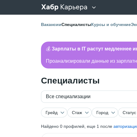
Вакансии
Специалисты
Курсы и обучение
Эк
💰
Зарплаты в IT растут медленнее 
Проанализировали данные из зарплатно
Специалисты
Все специализации
Грейд
Стаж
Город
Статус
Найдено
0
профилей, еще 1 после
авторизаци