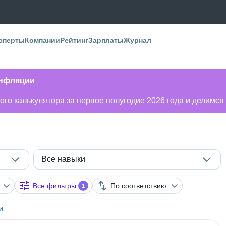
сперты
Компании
Рейтинг
Зарплаты
Журнал
инфляции
го калькулятора за первое полугодие 2026 года и делимся
Все навыки
Все фильтры
По соответствию
1
и