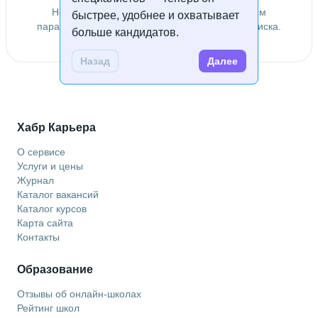
Не удалось найти специалистов по заданным
быстрее, удобнее и охватывает
параметрам. Попробуйте изменить условия поиска.
больше кандидатов.
Назад
Далее
Хабр Карьера
О сервисе
Услуги и цены
Журнал
Каталог вакансий
Каталог курсов
Карта сайта
Контакты
Образование
Отзывы об онлайн-школах
Рейтинг школ