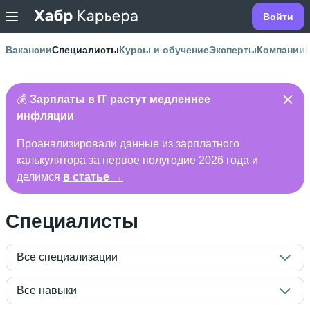
Войти
Вакансии
Специалисты
Курсы и обучение
Эксперты
Компании
💰
Зарплаты в IT растут медленнее
инфляции
Проанализировали данные из зарплатного
калькулятора за первое полугодие 2026 года и
делимся
в статье →
Специалисты
Все специализации
Все навыки