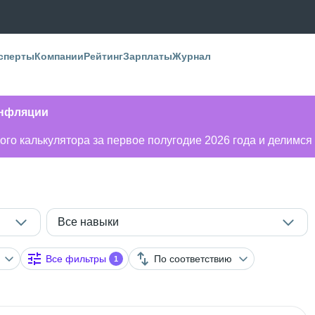
сперты
Компании
Рейтинг
Зарплаты
Журнал
инфляции
го калькулятора за первое полугодие 2026 года и делимся
Все навыки
Все фильтры
По соответствию
1